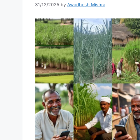
31/12/2025
by
Awadhesh Mishra