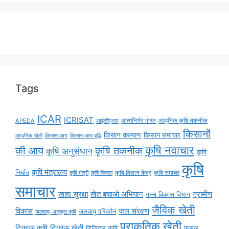
Tags
ICAR
ICRISAT
APEDA
आईसीएआर
आत्मनिर्भर भारत
आधुनिक कृषि तकनीक
किसानों
किसान कल्याण
किसान समाचार
किसान आय
किसान आय वृद्धि
आधुनिक खेती
कृषि नवाचार
की आय
कृषि तकनीक
कृषि अनुसंधान
कृषि
कृषि
कृषि मंत्रालय
निर्यात
कृषि विज्ञान केंद्र
कृषि समाचर
कृषि मंत्री
कृषि विकास
समाचार
ग्रामीण
खाद्य सुरक्षा
खेत बचाओ अभियान
गन्ना विकास विभाग
जैविक खेती
विकास
जल संरक्षण
जलवायु परिवर्तन
जलवायु-अनुकूल कृषि
प्राकृतिक खेती
टिकाऊ कृषि
टिकाऊ खेती
डिजिटल कृषि
फसल