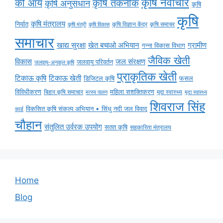
कृषि नवाचार
की आय
कृषि तकनीक
कृषि अनुसंधान
कृषि
कृषि
कृषि मंत्रालय
निर्यात
कृषि विज्ञान केंद्र
कृषि समाचर
कृषि मंत्री
कृषि विकास
समाचार
ग्रामीण
खाद्य सुरक्षा
खेत बचाओ अभियान
गन्ना विकास विभाग
जैविक खेती
विकास
जल संरक्षण
जलवायु परिवर्तन
जलवायु-अनुकूल कृषि
प्राकृतिक खेती
टिकाऊ कृषि
टिकाऊ खेती
डिजिटल कृषि
फसल
विविधीकरण
महिला सशक्तिकरण
बिहार कृषि समाचार
मृदा स्वास्थ्य
मृदा स्वास्थ्य
मत्स्य पालन
शिवराज सिंह
विकसित कृषि संकल्प अभियान • सिंधु नदी जल विवाद
कार्ड
चौहान
संतुलित उर्वरक उपयोग
सतत कृषि
सहकारिता मंत्रालय
Home
Blog