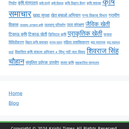
कृषि
कृषि मंत्रालय
निर्यात
कृषि विज्ञान केंद्र
कृषि समाचर
कृषि मंत्री
कृषि विकास
समाचार
ग्रामीण
खाद्य सुरक्षा
खेत बचाओ अभियान
गन्ना विकास विभाग
जैविक खेती
विकास
जल संरक्षण
जलवायु परिवर्तन
जलवायु-अनुकूल कृषि
प्राकृतिक खेती
टिकाऊ कृषि
टिकाऊ खेती
डिजिटल कृषि
फसल
विविधीकरण
महिला सशक्तिकरण
बिहार कृषि समाचार
मृदा स्वास्थ्य
मृदा स्वास्थ्य
मत्स्य पालन
शिवराज सिंह
विकसित कृषि संकल्प अभियान • सिंधु नदी जल विवाद
कार्ड
चौहान
संतुलित उर्वरक उपयोग
सतत कृषि
सहकारिता मंत्रालय
Home
Blog
Copyright © 2024 Krishi Times All Rights Reserved.