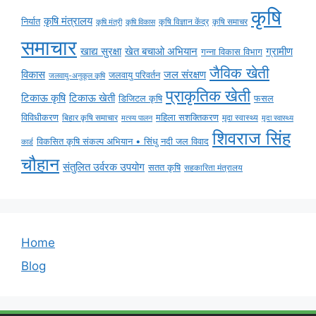
कृषि
कृषि मंत्रालय
निर्यात
कृषि विज्ञान केंद्र
कृषि समाचर
कृषि मंत्री
कृषि विकास
समाचार
ग्रामीण
खाद्य सुरक्षा
खेत बचाओ अभियान
गन्ना विकास विभाग
जैविक खेती
विकास
जल संरक्षण
जलवायु परिवर्तन
जलवायु-अनुकूल कृषि
प्राकृतिक खेती
टिकाऊ कृषि
टिकाऊ खेती
डिजिटल कृषि
फसल
विविधीकरण
महिला सशक्तिकरण
मृदा स्वास्थ्य
बिहार कृषि समाचार
मृदा स्वास्थ्य
मत्स्य पालन
शिवराज सिंह
विकसित कृषि संकल्प अभियान • सिंधु नदी जल विवाद
कार्ड
चौहान
संतुलित उर्वरक उपयोग
सतत कृषि
सहकारिता मंत्रालय
Home
Blog