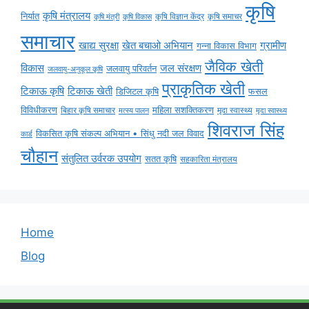
कृषि
कृषि मंत्रालय
निर्यात
कृषि विज्ञान केंद्र
कृषि समाचर
कृषि मंत्री
कृषि विकास
समाचार
ग्रामीण
खाद्य सुरक्षा
खेत बचाओ अभियान
गन्ना विकास विभाग
जैविक खेती
विकास
जल संरक्षण
जलवायु परिवर्तन
जलवायु-अनुकूल कृषि
प्राकृतिक खेती
टिकाऊ कृषि
टिकाऊ खेती
डिजिटल कृषि
फसल
विविधीकरण
महिला सशक्तिकरण
मृदा स्वास्थ्य
बिहार कृषि समाचार
मृदा स्वास्थ्य
मत्स्य पालन
शिवराज सिंह
विकसित कृषि संकल्प अभियान • सिंधु नदी जल विवाद
कार्ड
चौहान
संतुलित उर्वरक उपयोग
सतत कृषि
सहकारिता मंत्रालय
Home
Blog