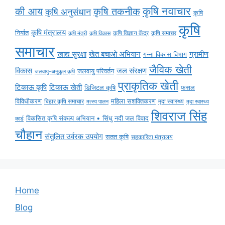
कृषि नवाचार
की आय
कृषि तकनीक
कृषि अनुसंधान
कृषि
कृषि
कृषि मंत्रालय
निर्यात
कृषि विज्ञान केंद्र
कृषि समाचर
कृषि मंत्री
कृषि विकास
समाचार
ग्रामीण
खाद्य सुरक्षा
खेत बचाओ अभियान
गन्ना विकास विभाग
जैविक खेती
विकास
जल संरक्षण
जलवायु परिवर्तन
जलवायु-अनुकूल कृषि
प्राकृतिक खेती
टिकाऊ कृषि
टिकाऊ खेती
डिजिटल कृषि
फसल
विविधीकरण
महिला सशक्तिकरण
मृदा स्वास्थ्य
बिहार कृषि समाचार
मृदा स्वास्थ्य
मत्स्य पालन
शिवराज सिंह
विकसित कृषि संकल्प अभियान • सिंधु नदी जल विवाद
कार्ड
चौहान
संतुलित उर्वरक उपयोग
सतत कृषि
सहकारिता मंत्रालय
Home
Blog