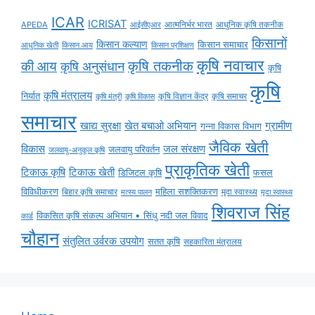
ICAR
ICRISAT
APEDA
आईसीएआर
आत्मनिर्भर भारत
आधुनिक कृषि तकनीक
किसानों
किसान कल्याण
किसान समाचार
किसान आय
आधुनिक खेती
किसान प्रशिक्षण
कृषि नवाचार
की आय
कृषि तकनीक
कृषि अनुसंधान
कृषि
कृषि
कृषि मंत्रालय
निर्यात
कृषि विज्ञान केंद्र
कृषि समाचर
कृषि मंत्री
कृषि विकास
समाचार
ग्रामीण
खाद्य सुरक्षा
खेत बचाओ अभियान
गन्ना विकास विभाग
जैविक खेती
विकास
जल संरक्षण
जलवायु परिवर्तन
जलवायु-अनुकूल कृषि
प्राकृतिक खेती
टिकाऊ कृषि
टिकाऊ खेती
डिजिटल कृषि
फसल
विविधीकरण
महिला सशक्तिकरण
मृदा स्वास्थ्य
बिहार कृषि समाचार
मृदा स्वास्थ्य
मत्स्य पालन
शिवराज सिंह
विकसित कृषि संकल्प अभियान • सिंधु नदी जल विवाद
कार्ड
चौहान
संतुलित उर्वरक उपयोग
सतत कृषि
सहकारिता मंत्रालय