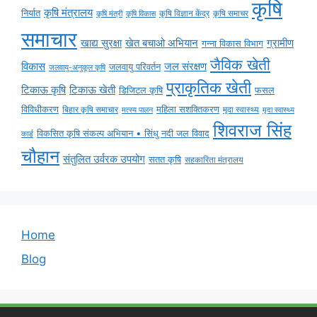
कृषि
कृषि मंत्रालय
निर्यात
कृषि विज्ञान केंद्र
कृषि समाचर
कृषि मंत्री
कृषि विकास
समाचार
ग्रामीण
खाद्य सुरक्षा
खेत बचाओ अभियान
गन्ना विकास विभाग
जैविक खेती
विकास
जल संरक्षण
जलवायु परिवर्तन
जलवायु-अनुकूल कृषि
प्राकृतिक खेती
टिकाऊ कृषि
टिकाऊ खेती
डिजिटल कृषि
फसल
विविधीकरण
महिला सशक्तिकरण
मृदा स्वास्थ्य
बिहार कृषि समाचार
मृदा स्वास्थ्य
मत्स्य पालन
शिवराज सिंह
विकसित कृषि संकल्प अभियान • सिंधु नदी जल विवाद
कार्ड
चौहान
संतुलित उर्वरक उपयोग
सतत कृषि
सहकारिता मंत्रालय
Home
Blog