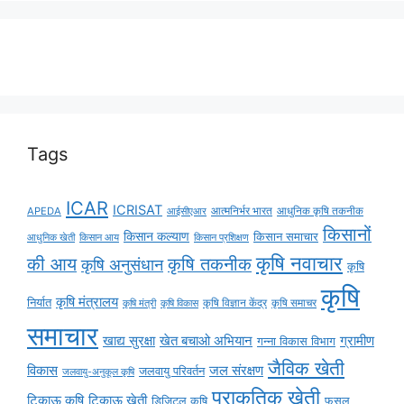
Tags
ICAR
ICRISAT
APEDA
आईसीएआर
आत्मनिर्भर भारत
आधुनिक कृषि तकनीक
किसानों
किसान कल्याण
किसान समाचार
किसान आय
आधुनिक खेती
किसान प्रशिक्षण
कृषि नवाचार
की आय
कृषि तकनीक
कृषि अनुसंधान
कृषि
कृषि
कृषि मंत्रालय
निर्यात
कृषि विज्ञान केंद्र
कृषि समाचर
कृषि मंत्री
कृषि विकास
समाचार
ग्रामीण
खाद्य सुरक्षा
खेत बचाओ अभियान
गन्ना विकास विभाग
जैविक खेती
विकास
जल संरक्षण
जलवायु परिवर्तन
जलवायु-अनुकूल कृषि
प्राकृतिक खेती
टिकाऊ कृषि
टिकाऊ खेती
डिजिटल कृषि
फसल