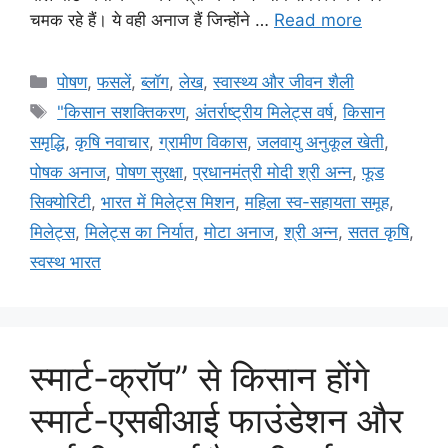
चमक रहे हैं। ये वही अनाज हैं जिन्होंने …
Read more
पोषण
,
फसलें
,
ब्लॉग
,
लेख
,
स्वास्थ्य और जीवन शैली
"किसान सशक्तिकरण
,
अंतर्राष्ट्रीय मिलेट्स वर्ष
,
किसान
समृद्धि
,
कृषि नवाचार
,
ग्रामीण विकास
,
जलवायु अनुकूल खेती
,
पोषक अनाज
,
पोषण सुरक्षा
,
प्रधानमंत्री मोदी श्री अन्न
,
फूड
सिक्योरिटी
,
भारत में मिलेट्स मिशन
,
महिला स्व-सहायता समूह
,
मिलेट्स
,
मिलेट्स का निर्यात
,
मोटा अनाज
,
श्री अन्न
,
सतत कृषि
,
स्वस्थ भारत
स्मार्ट-क्रॉप” से किसान होंगे
स्मार्ट-एसबीआई फाउंडेशन और