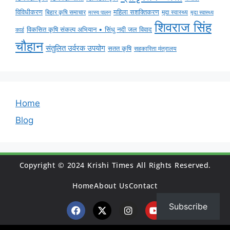
विविधीकरण
महिला सशक्तिकरण
मृदा स्वास्थ्य
बिहार कृषि समाचार
मृदा स्वास्थ्य
मत्स्य पालन
शिवराज सिंह
विकसित कृषि संकल्प अभियान • सिंधु नदी जल विवाद
कार्ड
चौहान
संतुलित उर्वरक उपयोग
सतत कृषि
सहकारिता मंत्रालय
Home
Blog
Copyright © 2024 Krishi Times All Rights Reserved.
Home
About Us
Contact
Subscribe