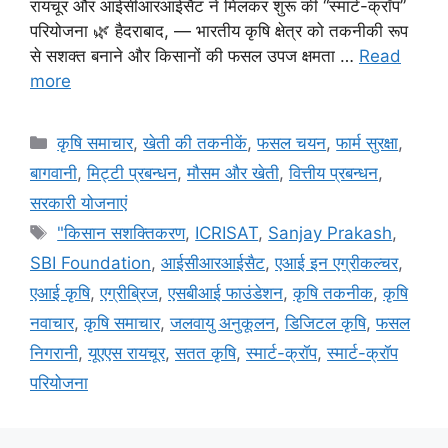
रायचूर और आईसीआरआईसैट ने मिलकर शुरू की “स्मार्ट-क्रॉप”
परियोजना 🌿 हैदराबाद, — भारतीय कृषि क्षेत्र को तकनीकी रूप
से सशक्त बनाने और किसानों की फसल उपज क्षमता …
Read
more
कृषि समाचार
,
खेती की तकनीकें
,
फसल चयन
,
फार्म सुरक्षा
,
बागवानी
,
मि‌ट्टी प्रबन्धन
,
मौसम और खेती
,
वित्तीय प्रबन्धन
,
सरकारी योजनाएं
"किसान सशक्तिकरण
,
ICRISAT
,
Sanjay Prakash
,
SBI Foundation
,
आईसीआरआईसैट
,
एआई इन एग्रीकल्चर
,
एआई कृषि
,
एग्रीब्रिज
,
एसबीआई फाउंडेशन
,
कृषि तकनीक
,
कृषि
नवाचार
,
कृषि समाचार
,
जलवायु अनुकूलन
,
डिजिटल कृषि
,
फसल
निगरानी
,
यूएएस रायचूर
,
सतत कृषि
,
स्मार्ट-क्रॉप
,
स्मार्ट-क्रॉप
परियोजना