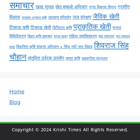
समाचार
ग्रामीण
खाद्य सुरक्षा
खेत बचाओ अभियान
गन्ना विकास विभाग
जैविक खेती
विकास
जल संरक्षण
जलवायु परिवर्तन
जलवायु-अनुकूल कृषि
प्राकृतिक खेती
टिकाऊ कृषि
टिकाऊ खेती
डिजिटल कृषि
फसल
विविधीकरण
महिला सशक्तिकरण
बिहार कृषि समाचार
मृदा स्वास्थ्य
मृदा स्वास्थ्य
मत्स्य पालन
शिवराज सिंह
विकसित कृषि संकल्प अभियान • सिंधु नदी जल विवाद
कार्ड
चौहान
संतुलित उर्वरक उपयोग
सतत कृषि
सहकारिता मंत्रालय
Home
Blog
Copyright © 2024 Krishi Times All Rights Reserved.