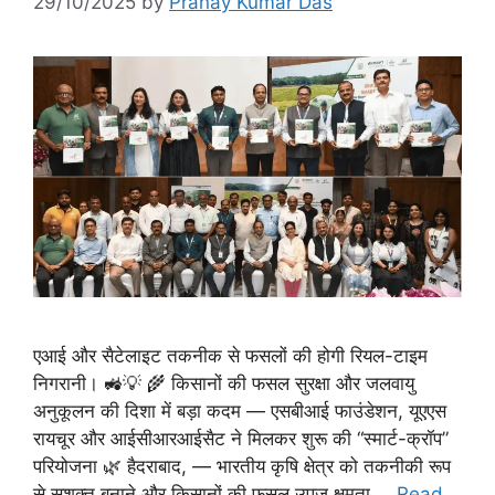
29/10/2025
by
Pranay Kumar Das
एआई और सैटेलाइट तकनीक से फसलों की होगी रियल-टाइम
निगरानी। 🚜💡 🌾 किसानों की फसल सुरक्षा और जलवायु
अनुकूलन की दिशा में बड़ा कदम — एसबीआई फाउंडेशन, यूएएस
रायचूर और आईसीआरआईसैट ने मिलकर शुरू की “स्मार्ट-क्रॉप”
परियोजना 🌿 हैदराबाद, — भारतीय कृषि क्षेत्र को तकनीकी रूप
से सशक्त बनाने और किसानों की फसल उपज क्षमता …
Read