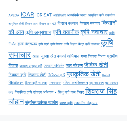
ICAR
ICRISAT
APEDA
आईसीएआर
आत्मनिर्भर भारत
आधुनिक कृषि तकनीक
किसानों
किसान कल्याण
किसान समाचार
किसान आय
किसान आय वृद्धि
आधुनिक खेती
कृषि नवाचार
की आय
कृषि तकनीक
कृषि अनुसंधान
कृषि
कृषि
कृषि मंत्रालय
निर्यात
कृषि विज्ञान केंद्र
कृषि समाचर
कृषि मंत्री
कृषि विकास
समाचार
ग्रामीण
खाद्य सुरक्षा
खेत बचाओ अभियान
गन्ना विकास विभाग
जैविक खेती
विकास
जल संरक्षण
जलवायु परिवर्तन
जलवायु-अनुकूल कृषि
प्राकृतिक खेती
टिकाऊ कृषि
टिकाऊ खेती
डिजिटल कृषि
फसल
विविधीकरण
महिला सशक्तिकरण
बिहार कृषि समाचार
मृदा स्वास्थ्य
मृदा स्वास्थ्य
मत्स्य पालन
शिवराज सिंह
विकसित कृषि संकल्प अभियान • सिंधु नदी जल विवाद
कार्ड
चौहान
संतुलित उर्वरक उपयोग
सतत कृषि
सहकारिता मंत्रालय