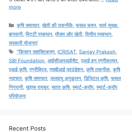
more
कृषि समाचार
,
खेती की तकनीकें
,
फसल चयन
,
फार्म सुरक्षा
,
बागवानी
,
मि‌ट्टी प्रबन्धन
,
मौसम और खेती
,
वित्तीय प्रबन्धन
,
सरकारी योजनाएं
"किसान सशक्तिकरण
,
ICRISAT
,
Sanjay Prakash
,
SBI Foundation
,
आईसीआरआईसैट
,
एआई इन एग्रीकल्चर
,
एआई कृषि
,
एग्रीब्रिज
,
एसबीआई फाउंडेशन
,
कृषि तकनीक
,
कृषि
नवाचार
,
कृषि समाचार
,
जलवायु अनुकूलन
,
डिजिटल कृषि
,
फसल
निगरानी
,
यूएएस रायचूर
,
सतत कृषि
,
स्मार्ट-क्रॉप
,
स्मार्ट-क्रॉप
परियोजना
Recent Posts