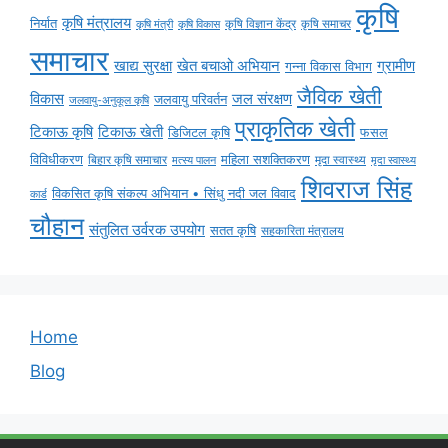
कृषि
कृषि मंत्रालय
निर्यात
कृषि विज्ञान केंद्र
कृषि समाचर
कृषि मंत्री
कृषि विकास
समाचार
ग्रामीण
खाद्य सुरक्षा
खेत बचाओ अभियान
गन्ना विकास विभाग
जैविक खेती
विकास
जल संरक्षण
जलवायु परिवर्तन
जलवायु-अनुकूल कृषि
प्राकृतिक खेती
टिकाऊ कृषि
टिकाऊ खेती
डिजिटल कृषि
फसल
विविधीकरण
महिला सशक्तिकरण
बिहार कृषि समाचार
मृदा स्वास्थ्य
मृदा स्वास्थ्य
मत्स्य पालन
शिवराज सिंह
विकसित कृषि संकल्प अभियान • सिंधु नदी जल विवाद
कार्ड
चौहान
संतुलित उर्वरक उपयोग
सतत कृषि
सहकारिता मंत्रालय
Home
Blog