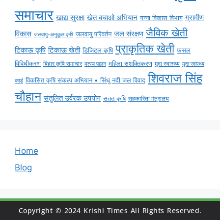
समाचार
ग्रामीण
खाद्य सुरक्षा
खेत बचाओ अभियान
गन्ना विकास विभाग
जैविक खेती
विकास
जल संरक्षण
जलवायु परिवर्तन
जलवायु-अनुकूल कृषि
प्राकृतिक खेती
टिकाऊ कृषि
टिकाऊ खेती
डिजिटल कृषि
फसल
विविधीकरण
महिला सशक्तिकरण
मृदा स्वास्थ्य
बिहार कृषि समाचार
मृदा स्वास्थ्य
मत्स्य पालन
शिवराज सिंह
विकसित कृषि संकल्प अभियान • सिंधु नदी जल विवाद
कार्ड
चौहान
संतुलित उर्वरक उपयोग
सतत कृषि
सहकारिता मंत्रालय
Home
Blog
Copyright © 2024 Krishi Times All Rights Reserved.