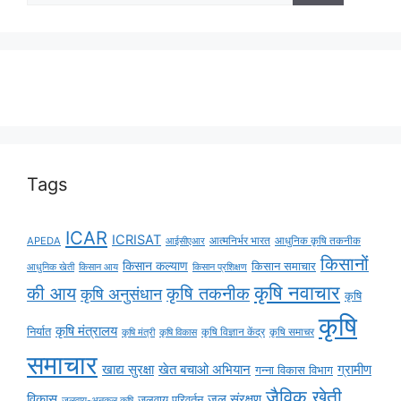
Tags
ICAR
ICRISAT
APEDA
आईसीएआर
आत्मनिर्भर भारत
आधुनिक कृषि तकनीक
किसानों
किसान कल्याण
किसान समाचार
किसान आय
आधुनिक खेती
किसान प्रशिक्षण
कृषि नवाचार
की आय
कृषि तकनीक
कृषि अनुसंधान
कृषि
कृषि
कृषि मंत्रालय
निर्यात
कृषि विज्ञान केंद्र
कृषि समाचर
कृषि मंत्री
कृषि विकास
समाचार
ग्रामीण
खाद्य सुरक्षा
खेत बचाओ अभियान
गन्ना विकास विभाग
जैविक खेती
विकास
जल संरक्षण
जलवायु परिवर्तन
जलवायु-अनुकूल कृषि