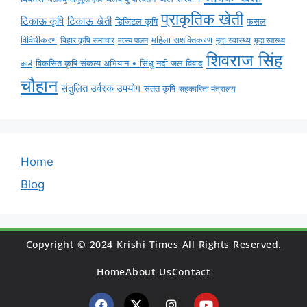
प्राकृतिक खेती
टिकाऊ कृषि
टिकाऊ खेती
डिजिटल कृषि
फसल
विविधीकरण
महिला सशक्तिकरण
मृदा स्वास्थ्य
बिहार कृषि समाचार
मृदा स्वास्थ्य
मत्स्य पालन
शिवराज सिंह
विकसित कृषि संकल्प अभियान • सिंधु नदी जल विवाद
कार्ड
चौहान
संतुलित उर्वरक उपयोग
सतत कृषि
सहकारिता मंत्रालय
Home
Blog
Copyright © 2024 Krishi Times All Rights Reserved.
Home
About Us
Contact