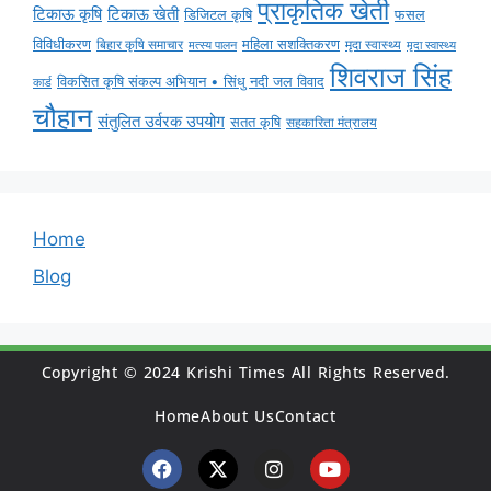
प्राकृतिक खेती
टिकाऊ कृषि
टिकाऊ खेती
डिजिटल कृषि
फसल
विविधीकरण
महिला सशक्तिकरण
बिहार कृषि समाचार
मृदा स्वास्थ्य
मृदा स्वास्थ्य
मत्स्य पालन
शिवराज सिंह
विकसित कृषि संकल्प अभियान • सिंधु नदी जल विवाद
कार्ड
चौहान
संतुलित उर्वरक उपयोग
सतत कृषि
सहकारिता मंत्रालय
Home
Blog
Copyright © 2024 Krishi Times All Rights Reserved.
Home
About Us
Contact