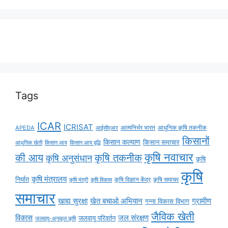
Tags
ICAR
ICRISAT
APEDA
आईसीएआर
आत्मनिर्भर भारत
आधुनिक कृषि तकनीक
किसानों
किसान कल्याण
किसान समाचार
किसान आय
किसान आय वृद्धि
आधुनिक खेती
कृषि नवाचार
की आय
कृषि तकनीक
कृषि अनुसंधान
कृषि
कृषि
कृषि मंत्रालय
निर्यात
कृषि विज्ञान केंद्र
कृषि समाचर
कृषि मंत्री
कृषि विकास
समाचार
ग्रामीण
खाद्य सुरक्षा
खेत बचाओ अभियान
गन्ना विकास विभाग
जैविक खेती
विकास
जल संरक्षण
जलवायु परिवर्तन
जलवायु-अनुकूल कृषि