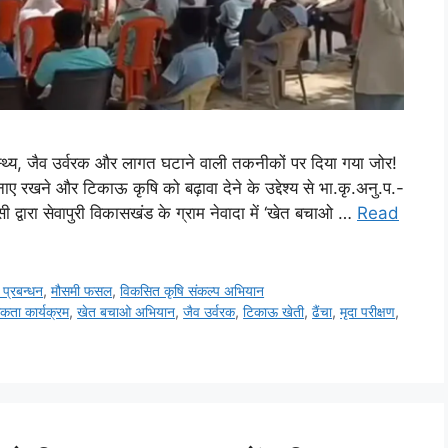
वास्थ्य, जैव उर्वरक और लागत घटाने वाली तकनीकों पर दिया गया जोर!
ाए रखने और टिकाऊ कृषि को बढ़ावा देने के उद्देश्य से भा.कृ.अनु.प.-
्वारा सेवापुरी विकासखंड के ग्राम नेवादा में ‘खेत बचाओ …
Read
ी प्रबन्धन
,
मौसमी फसल
,
विकसित कृषि संकल्प अभियान
कता कार्यक्रम
,
खेत बचाओ अभियान
,
जैव उर्वरक
,
टिकाऊ खेती
,
ढैंचा
,
मृदा परीक्षण
,