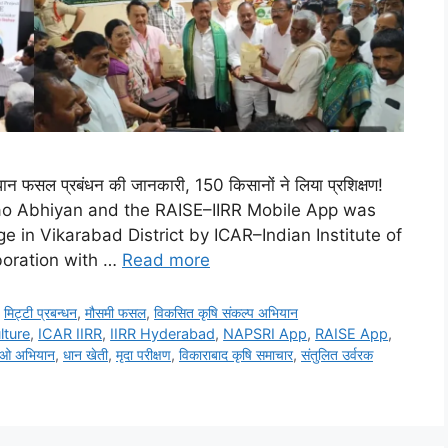
 फसल प्रबंधन की जानकारी, 150 किसानों ने लिया प्रशिक्षण!
o Abhiyan and the RAISE–IIRR Mobile App was
e in Vikarabad District by ICAR–Indian Institute of
boration with …
Read more
,
मि‌ट्टी प्रबन्धन
,
मौसमी फसल
,
विकसित कृषि संकल्प अभियान
lture
,
ICAR IIRR
,
IIRR Hyderabad
,
NAPSRI App
,
RAISE App
,
ाओ अभियान
,
धान खेती
,
मृदा परीक्षण
,
विकाराबाद कृषि समाचार
,
संतुलित उर्वरक