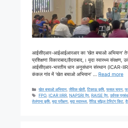
आईसीएआर-आईआईआरआर का ‘खेत बचाओ अभियान’ तेज, क
प्रशिक्षण! विकाराबाद/हैदराबाद,। मृदा स्वास्थ्य संरक्षण, 
आईसीएआर-भारतीय धान अनुसंधान संस्थान (ICAR-IIRR) न
कंकल गांव में ‘खेत बचाओ अभियान’ …
Read more
खेत बचाओ अभियान
,
जैविक खेती
,
टिकाऊ कृषि
,
फसल चयन
,
फ
FPO
,
ICAR IIRR
,
NAPSRI ऐप
,
RAISE ऐप
,
उर्वरक प्रबं
तेलंगाना कृषि
,
मृदा परीक्षण
,
मृदा स्वास्थ्य
,
रैपिड सॉइल टेस्टिंग किट
,
व