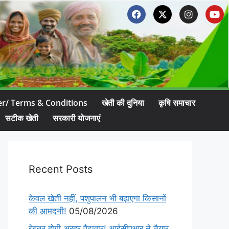
er/ Terms & Conditions
खेती की दुनिया
कृषि समाचार
सटीक खेती
सरकारी योजनाएं
Recent Posts
केवल खेती नहीं, पशुपालन भी बढ़ाएगा किसानों
की आमदनी!
05/08/2026
बेहतर होगी अरहर पैदावार! आईसीएआर ने तैयार