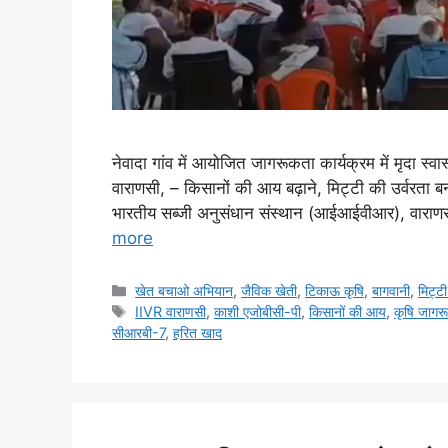
नेवादा गांव में आयोजित जागरूकता कार्यक्रम में मृदा स्
वाराणसी, – किसानों की आय बढ़ाने, मिट्टी की उर्वरता बन
भारतीय सब्जी अनुसंधान संस्थान (आईआईवीआर), वाराणसी द
more
खेत बचाओ अभियान
,
जैविक खेती
,
टिकाऊ कृषि
,
बागवानी
,
मि‌ट्ट
IIVR वाराणसी
,
काशी एजोबीसी-पी
,
किसानों की आय
,
कृषि जागरू
सीआरबी-7
,
हरित खाद