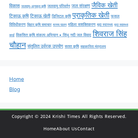
जैविक खेती
विकास
जल संरक्षण
जलवायु परिवर्तन
जलवायु-अनुकूल कृषि
प्राकृतिक खेती
टिकाऊ कृषि
टिकाऊ खेती
डिजिटल कृषि
फसल
विविधीकरण
महिला सशक्तिकरण
बिहार कृषि समाचार
मृदा स्वास्थ्य
मृदा स्वास्थ्य
मत्स्य पालन
शिवराज सिंह
विकसित कृषि संकल्प अभियान • सिंधु नदी जल विवाद
कार्ड
चौहान
संतुलित उर्वरक उपयोग
सतत कृषि
सहकारिता मंत्रालय
Home
Blog
Copyright © 2024 Krishi Times All Rights Reserved.
Home
About Us
Contact