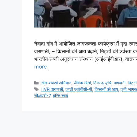
नेवादा गांव में आयोजित जागरूकता कार्यक्रम में मृदा स्
वाराणसी, – किसानों की आय बढ़ाने, मिट्टी की उर्वरता बन
भारतीय सब्जी अनुसंधान संस्थान (आईआईवीआर), वाराणसी द
more
खेत बचाओ अभियान
,
जैविक खेती
,
टिकाऊ कृषि
,
बागवानी
,
मि‌ट्ट
IIVR वाराणसी
,
काशी एजोबीसी-पी
,
किसानों की आय
,
कृषि जागरू
सीआरबी-7
,
हरित खाद