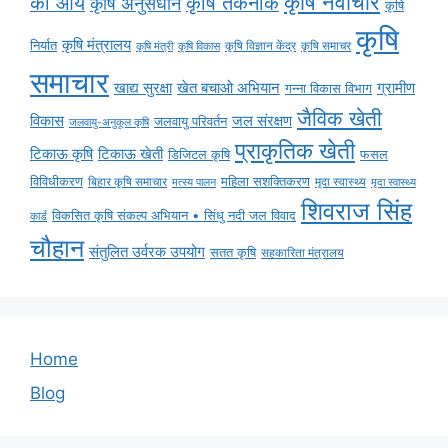
कृषि नवाचार
की आय
कृषि तकनीक
कृषि अनुसंधान
कृषि
कृषि
कृषि मंत्रालय
निर्यात
कृषि विज्ञान केंद्र
कृषि समाचर
कृषि मंत्री
कृषि विकास
समाचार
ग्रामीण
खाद्य सुरक्षा
खेत बचाओ अभियान
गन्ना विकास विभाग
जैविक खेती
विकास
जल संरक्षण
जलवायु परिवर्तन
जलवायु-अनुकूल कृषि
प्राकृतिक खेती
टिकाऊ कृषि
टिकाऊ खेती
डिजिटल कृषि
फसल
विविधीकरण
महिला सशक्तिकरण
बिहार कृषि समाचार
मृदा स्वास्थ्य
मृदा स्वास्थ्य
मत्स्य पालन
शिवराज सिंह
विकसित कृषि संकल्प अभियान • सिंधु नदी जल विवाद
कार्ड
चौहान
संतुलित उर्वरक उपयोग
सतत कृषि
सहकारिता मंत्रालय
Home
Blog