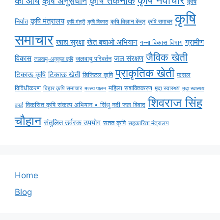
की आय
कृषि तकनीक
कृषि अनुसंधान
कृषि
कृषि
कृषि मंत्रालय
निर्यात
कृषि विज्ञान केंद्र
कृषि समाचर
कृषि मंत्री
कृषि विकास
समाचार
ग्रामीण
खाद्य सुरक्षा
खेत बचाओ अभियान
गन्ना विकास विभाग
जैविक खेती
विकास
जल संरक्षण
जलवायु परिवर्तन
जलवायु-अनुकूल कृषि
प्राकृतिक खेती
टिकाऊ कृषि
टिकाऊ खेती
डिजिटल कृषि
फसल
विविधीकरण
महिला सशक्तिकरण
मृदा स्वास्थ्य
बिहार कृषि समाचार
मृदा स्वास्थ्य
मत्स्य पालन
शिवराज सिंह
विकसित कृषि संकल्प अभियान • सिंधु नदी जल विवाद
कार्ड
चौहान
संतुलित उर्वरक उपयोग
सतत कृषि
सहकारिता मंत्रालय
Home
Blog