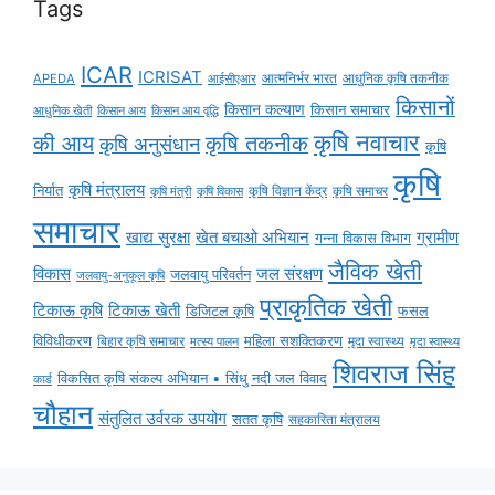
Tags
ICAR
ICRISAT
APEDA
आईसीएआर
आत्मनिर्भर भारत
आधुनिक कृषि तकनीक
किसानों
किसान कल्याण
किसान समाचार
किसान आय
किसान आय वृद्धि
आधुनिक खेती
कृषि नवाचार
की आय
कृषि तकनीक
कृषि अनुसंधान
कृषि
कृषि
कृषि मंत्रालय
निर्यात
कृषि विज्ञान केंद्र
कृषि समाचर
कृषि मंत्री
कृषि विकास
समाचार
ग्रामीण
खाद्य सुरक्षा
खेत बचाओ अभियान
गन्ना विकास विभाग
जैविक खेती
विकास
जल संरक्षण
जलवायु परिवर्तन
जलवायु-अनुकूल कृषि
प्राकृतिक खेती
टिकाऊ कृषि
टिकाऊ खेती
डिजिटल कृषि
फसल
विविधीकरण
महिला सशक्तिकरण
बिहार कृषि समाचार
मृदा स्वास्थ्य
मृदा स्वास्थ्य
मत्स्य पालन
शिवराज सिंह
विकसित कृषि संकल्प अभियान • सिंधु नदी जल विवाद
कार्ड
चौहान
संतुलित उर्वरक उपयोग
सतत कृषि
सहकारिता मंत्रालय