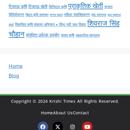
प्राकृतिक खेती
टिकाऊ कृषि
टिकाऊ खेती
डिजिटल कृषि
फसल
विविधीकरण
महिला सशक्तिकरण
बिहार कृषि समाचार
मृदा स्वास्थ्य
मृदा स्वास्थ्य
मत्स्य पालन
शिवराज सिंह
विकसित कृषि संकल्प अभियान • सिंधु नदी जल विवाद
कार्ड
चौहान
संतुलित उर्वरक उपयोग
सतत कृषि
सहकारिता मंत्रालय
Home
Blog
Copyright © 2024 Krishi Times All Rights Reserved.
Home
About Us
Contact