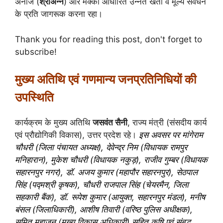
अनाज (
श्रीअन्न
) और मक्का आधारित उन्नत खेती व मूल्य संवर्धन
के प्रति जागरूक करना रहा।
Thank you for reading this post, don't forget to
subscribe!
मुख्य अतिथि एवं गणमान्य जनप्रतिनिधियों की
उपस्थिति
कार्यक्रम के मुख्य अतिथि
जसवंत सैनी
, राज्य मंत्री (संसदीय कार्य
एवं प्रौद्योगिकी विकास), उत्तर प्रदेश रहे।
इस अवसर पर मांगेराम
चौधरी (जिला पंचायत अध्यक्ष), देवेन्द्र निम (विधायक रामपुर
मनिहारान), मुकेश चौधरी (विधायक नकुड़), राजीव गुम्बर (विधायक
सहारनपुर नगर), डॉ. अजय कुमार (महापौर सहारनपुर), सेठपाल
सिंह (पद्मश्री कृषक), चौधरी राजपाल सिंह (चेयरमैन, जिला
सहकारी बैंक), डॉ. रूपेश कुमार (आयुक्त, सहारनपुर मंडल), मनीष
बंसल (जिलाधिकारी), आशीष तिवारी (वरिष्ठ पुलिस अधीक्षक),
सुमित महाजन (मुख्य विकास अधिकारी) सहित कृषि एवं संबद्ध