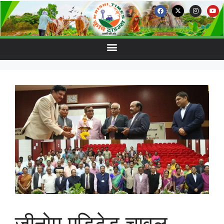
जीनोम एडिटेड चावल