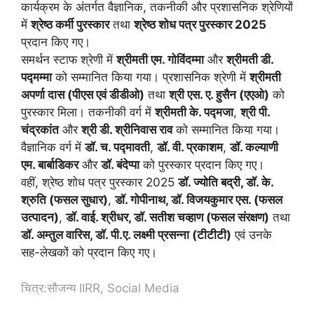
कार्यक्रम के अंतर्गत वैज्ञानिक, तकनीकी और प्रशासनिक श्रेणियों
में
श्रेष्ठ कर्मी पुरस्कार
तथा
श्रेष्ठ शोध पत्र पुरस्कार 2025
प्रदान किए गए।
समर्थन स्टाफ श्रेणी में
श्रीमती एम. गोविंदम्मा
और
श्रीमती डी.
पद्मम्मा
को सम्मानित किया गया। प्रशासनिक श्रेणी में
श्रीमती
अपर्णा दास (पीएस एवं डीडीओ)
तथा
श्री एस. ए. हुसैन (एएओ)
को
पुरस्कार मिला। तकनीकी वर्ग में
श्रीमती के. पद्मजा
,
श्री पी.
चंद्रकांत
और
श्री डी. श्रीनिवास राव
को सम्मानित किया गया।
वैज्ञानिक वर्ग में
डॉ. च. पद्मावती
,
डॉ. वी. प्रकाशम
,
डॉ. कल्याणी
एम. बार्बाडिकर
और
डॉ. बंदेप्पा
को पुरस्कार प्रदान किए गए।
वहीं, श्रेष्ठ शोध पत्र पुरस्कार 2025
डॉ. ज्योति बद्री, डॉ. के.
श्रुति (फसल सुधार)
,
डॉ. गोपीनाथ, डॉ. विजयकुमार एस. (फसल
उत्पादन)
,
डॉ. वाई. श्रीधर, डॉ. सतीश चव्हाण (फसल संरक्षण)
तथा
डॉ. अम्तुल वारिस, डॉ. पी.ए. लक्ष्मी प्रसन्ना (टीटीटी)
एवं उनके
सह-लेखकों को प्रदान किए गए।
चित्र:सौजन्य IIRR, Social Media