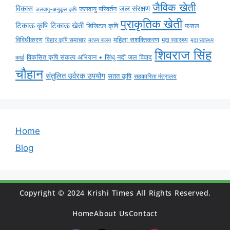
जैविक खेती
विकास
जल संरक्षण
जलवायु परिवर्तन
जलवायु-अनुकूल कृषि
प्राकृतिक खेती
टिकाऊ कृषि
टिकाऊ खेती
डिजिटल कृषि
फसल
विविधीकरण
महिला सशक्तिकरण
बिहार कृषि समाचार
मृदा स्वास्थ्य
मृदा स्वास्थ्य
मत्स्य पालन
शिवराज सिंह
विकसित कृषि संकल्प अभियान • सिंधु नदी जल विवाद
कार्ड
चौहान
संतुलित उर्वरक उपयोग
सतत कृषि
सहकारिता मंत्रालय
Home
Blog
Copyright © 2024 Krishi Times All Rights Reserved.
Home
About Us
Contact