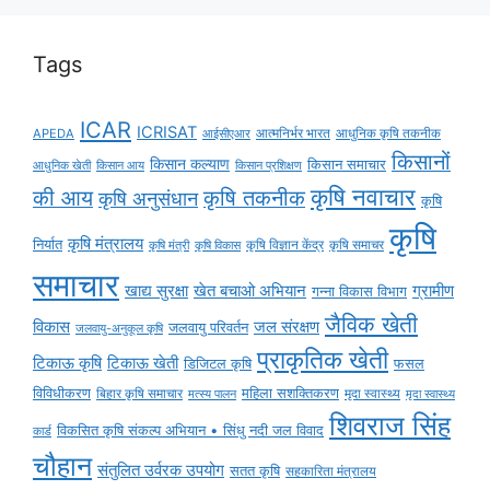
Tags
ICAR
ICRISAT
APEDA
आईसीएआर
आत्मनिर्भर भारत
आधुनिक कृषि तकनीक
किसानों
किसान कल्याण
किसान समाचार
किसान आय
आधुनिक खेती
किसान प्रशिक्षण
कृषि नवाचार
की आय
कृषि तकनीक
कृषि अनुसंधान
कृषि
कृषि
कृषि मंत्रालय
निर्यात
कृषि विज्ञान केंद्र
कृषि समाचर
कृषि मंत्री
कृषि विकास
समाचार
ग्रामीण
खाद्य सुरक्षा
खेत बचाओ अभियान
गन्ना विकास विभाग
जैविक खेती
विकास
जल संरक्षण
जलवायु परिवर्तन
जलवायु-अनुकूल कृषि
प्राकृतिक खेती
टिकाऊ कृषि
टिकाऊ खेती
डिजिटल कृषि
फसल
विविधीकरण
महिला सशक्तिकरण
मृदा स्वास्थ्य
बिहार कृषि समाचार
मृदा स्वास्थ्य
मत्स्य पालन
शिवराज सिंह
विकसित कृषि संकल्प अभियान • सिंधु नदी जल विवाद
कार्ड
चौहान
संतुलित उर्वरक उपयोग
सतत कृषि
सहकारिता मंत्रालय