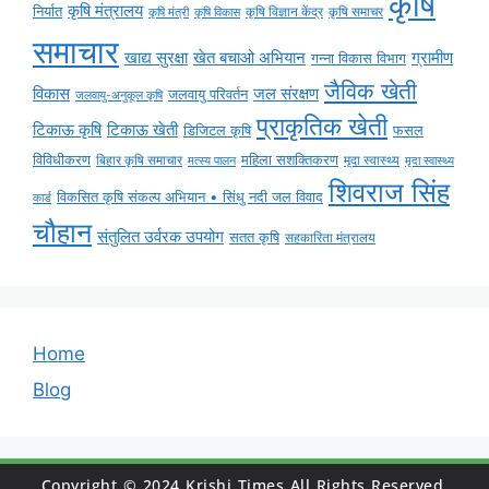
कृषि
कृषि मंत्रालय
निर्यात
कृषि विज्ञान केंद्र
कृषि समाचर
कृषि मंत्री
कृषि विकास
समाचार
ग्रामीण
खाद्य सुरक्षा
खेत बचाओ अभियान
गन्ना विकास विभाग
जैविक खेती
विकास
जल संरक्षण
जलवायु परिवर्तन
जलवायु-अनुकूल कृषि
प्राकृतिक खेती
टिकाऊ कृषि
टिकाऊ खेती
डिजिटल कृषि
फसल
विविधीकरण
महिला सशक्तिकरण
मृदा स्वास्थ्य
बिहार कृषि समाचार
मृदा स्वास्थ्य
मत्स्य पालन
शिवराज सिंह
विकसित कृषि संकल्प अभियान • सिंधु नदी जल विवाद
कार्ड
चौहान
संतुलित उर्वरक उपयोग
सतत कृषि
सहकारिता मंत्रालय
Home
Blog
Copyright © 2024 Krishi Times All Rights Reserved.