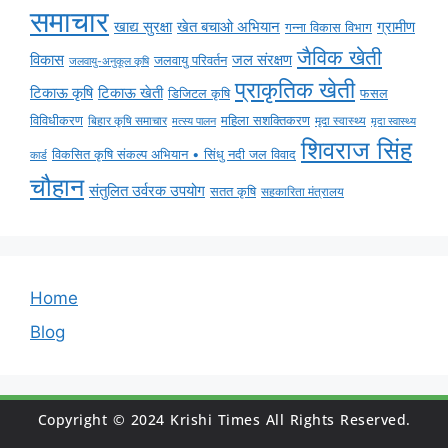
समाचार
ग्रामीण
खाद्य सुरक्षा
खेत बचाओ अभियान
गन्ना विकास विभाग
जैविक खेती
विकास
जल संरक्षण
जलवायु परिवर्तन
जलवायु-अनुकूल कृषि
प्राकृतिक खेती
टिकाऊ कृषि
टिकाऊ खेती
डिजिटल कृषि
फसल
विविधीकरण
महिला सशक्तिकरण
बिहार कृषि समाचार
मृदा स्वास्थ्य
मृदा स्वास्थ्य
मत्स्य पालन
शिवराज सिंह
विकसित कृषि संकल्प अभियान • सिंधु नदी जल विवाद
कार्ड
चौहान
संतुलित उर्वरक उपयोग
सतत कृषि
सहकारिता मंत्रालय
Home
Blog
Copyright © 2024 Krishi Times All Rights Reserved.