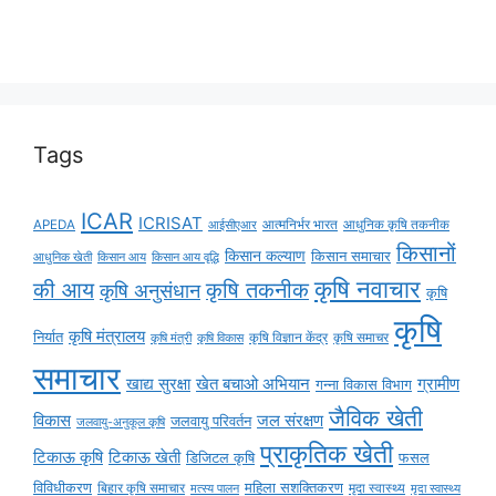
Tags
ICAR
ICRISAT
APEDA
आईसीएआर
आत्मनिर्भर भारत
आधुनिक कृषि तकनीक
किसानों
किसान कल्याण
किसान समाचार
किसान आय
किसान आय वृद्धि
आधुनिक खेती
कृषि नवाचार
की आय
कृषि तकनीक
कृषि अनुसंधान
कृषि
कृषि
कृषि मंत्रालय
निर्यात
कृषि विज्ञान केंद्र
कृषि समाचर
कृषि मंत्री
कृषि विकास
समाचार
ग्रामीण
खाद्य सुरक्षा
खेत बचाओ अभियान
गन्ना विकास विभाग
जैविक खेती
विकास
जल संरक्षण
जलवायु परिवर्तन
जलवायु-अनुकूल कृषि
प्राकृतिक खेती
टिकाऊ कृषि
टिकाऊ खेती
डिजिटल कृषि
फसल
विविधीकरण
महिला सशक्तिकरण
बिहार कृषि समाचार
मृदा स्वास्थ्य
मृदा स्वास्थ्य
मत्स्य पालन