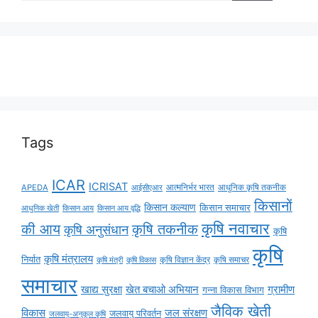
Tags
ICAR
ICRISAT
APEDA
आईसीएआर
आत्मनिर्भर भारत
आधुनिक कृषि तकनीक
किसानों
किसान कल्याण
किसान समाचार
किसान आय
किसान आय वृद्धि
आधुनिक खेती
कृषि नवाचार
की आय
कृषि तकनीक
कृषि अनुसंधान
कृषि
कृषि
कृषि मंत्रालय
निर्यात
कृषि विज्ञान केंद्र
कृषि समाचर
कृषि मंत्री
कृषि विकास
समाचार
ग्रामीण
खाद्य सुरक्षा
खेत बचाओ अभियान
गन्ना विकास विभाग
जैविक खेती
विकास
जल संरक्षण
जलवायु परिवर्तन
जलवायु-अनुकूल कृषि