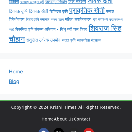
जैविक खेती
विकास
जल संरक्षण
जलवायु परिवर्तन
जलवायु-अनुकूल कृषि
प्राकृतिक खेती
टिकाऊ कृषि
टिकाऊ खेती
डिजिटल कृषि
फसल
विविधीकरण
महिला सशक्तिकरण
मृदा स्वास्थ्य
बिहार कृषि समाचार
मृदा स्वास्थ्य
मत्स्य पालन
शिवराज सिंह
विकसित कृषि संकल्प अभियान • सिंधु नदी जल विवाद
कार्ड
चौहान
संतुलित उर्वरक उपयोग
सतत कृषि
सहकारिता मंत्रालय
Home
Blog
Copyright © 2024 Krishi Times All Rights Reserved.
Home
About Us
Contact