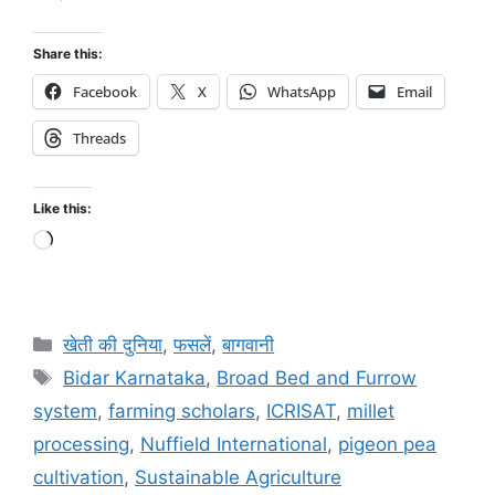
Share this:
Facebook
X
WhatsApp
Email
Threads
Like this:
खेती की दुनिया
,
फसलें
,
बागवानी
Bidar Karnataka
,
Broad Bed and Furrow
system
,
farming scholars
,
ICRISAT
,
millet
processing
,
Nuffield International
,
pigeon pea
cultivation
,
Sustainable Agriculture