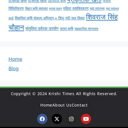
टिकाऊ कृषि
टिकाऊ खेती
डिजिटल कृषि
फसल
विविधीकरण
महिला सशक्तिकरण
बिहार कृषि समाचार
मृदा स्वास्थ्य
मृदा स्वास्थ्य
मत्स्य पालन
शिवराज सिंह
विकसित कृषि संकल्प अभियान • सिंधु नदी जल विवाद
कार्ड
चौहान
संतुलित उर्वरक उपयोग
सतत कृषि
सहकारिता मंत्रालय
Home
Blog
Copyright © 2024 Krishi Times All Rights Reserved.
Home
About Us
Contact