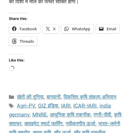
की दिशा में मील का पत्थर साबित होगा।
Share this:
Facebook
X
WhatsApp
Email
Threads
Like this:
खेती की दुनिया
,
बागवानी
,
विकसित कृषि संकल्प अभियान
Agri-PV
,
GIZ इंडिया
,
IARI
,
ICAR-IARI
,
india
germany
,
MNRE
,
आधुनिक कृषि तकनीक
,
एग्री-पीवी
,
कृषि
समाचर
,
क्लाइमेट स्मार्ट फार्मिंग
,
नवीकरणीय ऊर्जा
,
भारत-जर्मनी
कृषि सहयोग
,
सतत कृषि
,
सौर ऊर्जा
,
सौर कृषि तकनीक