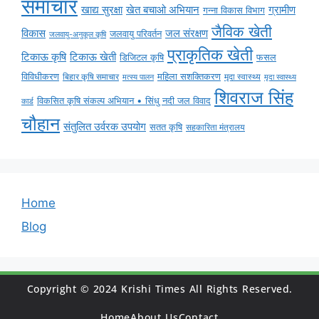
समाचार
ग्रामीण
खाद्य सुरक्षा
खेत बचाओ अभियान
गन्ना विकास विभाग
जैविक खेती
विकास
जल संरक्षण
जलवायु परिवर्तन
जलवायु-अनुकूल कृषि
प्राकृतिक खेती
टिकाऊ कृषि
टिकाऊ खेती
डिजिटल कृषि
फसल
विविधीकरण
महिला सशक्तिकरण
बिहार कृषि समाचार
मृदा स्वास्थ्य
मृदा स्वास्थ्य
मत्स्य पालन
शिवराज सिंह
विकसित कृषि संकल्प अभियान • सिंधु नदी जल विवाद
कार्ड
चौहान
संतुलित उर्वरक उपयोग
सतत कृषि
सहकारिता मंत्रालय
Home
Blog
Copyright © 2024 Krishi Times All Rights Reserved.
Home
About Us
Contact