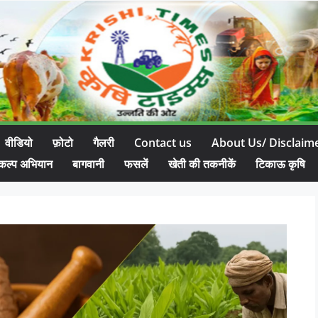
वीडियो
फ़ोटो
गैलरी
Contact us
About Us/ Disclaim
कल्प अभियान
बागवानी
फसलें
खेती की तकनीकें
टिकाऊ कृषि