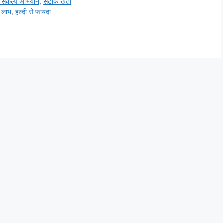
 संकल्प अभियान
,
सटीक खेती
य लाभ
,
हल्दी से फायदा