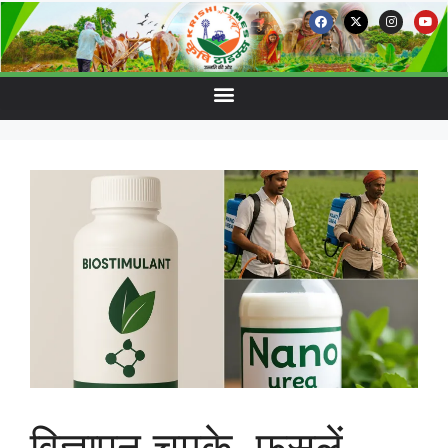
विज्ञापन चमके, फसलें