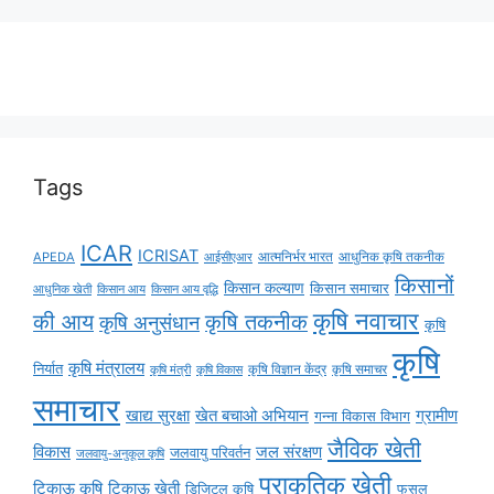
Tags
ICAR
ICRISAT
APEDA
आईसीएआर
आत्मनिर्भर भारत
आधुनिक कृषि तकनीक
किसानों
किसान कल्याण
किसान समाचार
किसान आय
किसान आय वृद्धि
आधुनिक खेती
कृषि नवाचार
की आय
कृषि तकनीक
कृषि अनुसंधान
कृषि
कृषि
कृषि मंत्रालय
निर्यात
कृषि विज्ञान केंद्र
कृषि समाचर
कृषि मंत्री
कृषि विकास
समाचार
ग्रामीण
खाद्य सुरक्षा
खेत बचाओ अभियान
गन्ना विकास विभाग
जैविक खेती
विकास
जल संरक्षण
जलवायु परिवर्तन
जलवायु-अनुकूल कृषि
प्राकृतिक खेती
टिकाऊ कृषि
टिकाऊ खेती
डिजिटल कृषि
फसल