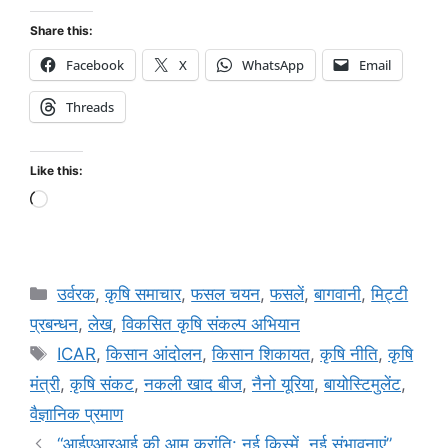
Share this:
Facebook
X
WhatsApp
Email
Threads
Like this:
उर्वरक
,
कृषि समाचार
,
फसल चयन
,
फसलें
,
बागवानी
,
मि‌ट्टी
प्रबन्धन
,
लेख
,
विकसित कृषि संकल्प अभियान
ICAR
,
किसान आंदोलन
,
किसान शिकायत
,
कृषि नीति
,
कृषि
मंत्री
,
कृषि संकट
,
नकली खाद बीज
,
नैनो यूरिया
,
बायोस्टिमुलेंट
,
वैज्ञानिक प्रमाण
“आईएआरआई की आम क्रांति: नई किस्में, नई संभावनाएं”