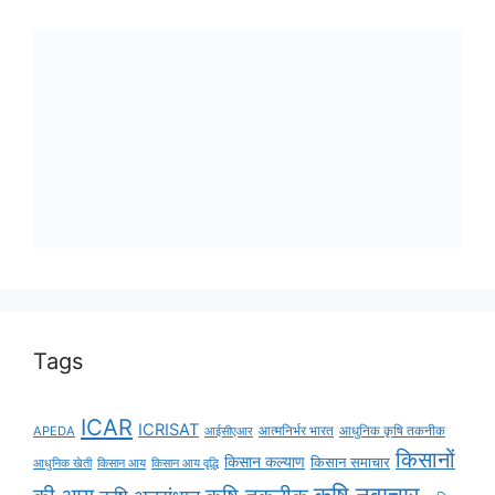
Tags
ICAR
ICRISAT
APEDA
आईसीएआर
आत्मनिर्भर भारत
आधुनिक कृषि तकनीक
किसानों
किसान कल्याण
किसान समाचार
किसान आय
किसान आय वृद्धि
आधुनिक खेती
कृषि नवाचार
की आय
कृषि तकनीक
कृषि अनुसंधान
कृषि
कृषि
कृषि मंत्रालय
निर्यात
कृषि विज्ञान केंद्र
कृषि समाचर
कृषि मंत्री
कृषि विकास
समाचार
ग्रामीण
खाद्य सुरक्षा
खेत बचाओ अभियान
गन्ना विकास विभाग
जैविक खेती
विकास
जल संरक्षण
जलवायु परिवर्तन
जलवायु-अनुकूल कृषि
प्राकृतिक खेती
टिकाऊ कृषि
टिकाऊ खेती
डिजिटल कृषि
फसल
विविधीकरण
महिला सशक्तिकरण
मृदा स्वास्थ्य
बिहार कृषि समाचार
मृदा स्वास्थ्य
मत्स्य पालन