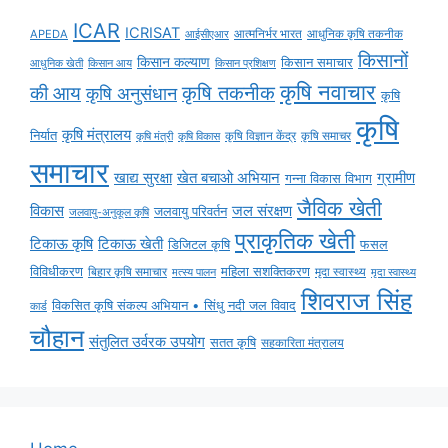
ICAR
ICRISAT
APEDA
आईसीएआर
आत्मनिर्भर भारत
आधुनिक कृषि तकनीक
किसानों
किसान कल्याण
किसान समाचार
किसान आय
आधुनिक खेती
किसान प्रशिक्षण
कृषि नवाचार
की आय
कृषि तकनीक
कृषि अनुसंधान
कृषि
कृषि
कृषि मंत्रालय
निर्यात
कृषि विज्ञान केंद्र
कृषि समाचर
कृषि मंत्री
कृषि विकास
समाचार
ग्रामीण
खाद्य सुरक्षा
खेत बचाओ अभियान
गन्ना विकास विभाग
जैविक खेती
विकास
जल संरक्षण
जलवायु परिवर्तन
जलवायु-अनुकूल कृषि
प्राकृतिक खेती
टिकाऊ कृषि
टिकाऊ खेती
डिजिटल कृषि
फसल
विविधीकरण
महिला सशक्तिकरण
मृदा स्वास्थ्य
बिहार कृषि समाचार
मृदा स्वास्थ्य
मत्स्य पालन
शिवराज सिंह
विकसित कृषि संकल्प अभियान • सिंधु नदी जल विवाद
कार्ड
चौहान
संतुलित उर्वरक उपयोग
सतत कृषि
सहकारिता मंत्रालय