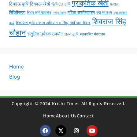
प्राकृतिक खेती
टिकाऊ कृषि
टिकाऊ खेती
डिजिटल कृषि
फसल
विविधीकरण
महिला सशक्तिकरण
मृदा स्वास्थ्य
बिहार कृषि समाचार
मृदा स्वास्थ्य
मत्स्य पालन
शिवराज सिंह
विकसित कृषि संकल्प अभियान • सिंधु नदी जल विवाद
कार्ड
चौहान
संतुलित उर्वरक उपयोग
सतत कृषि
सहकारिता मंत्रालय
Home
Blog
Copyright © 2024 Krishi Times All Rights Reserved.
Home
About Us
Contact