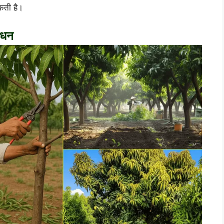
कती है।
बंधन