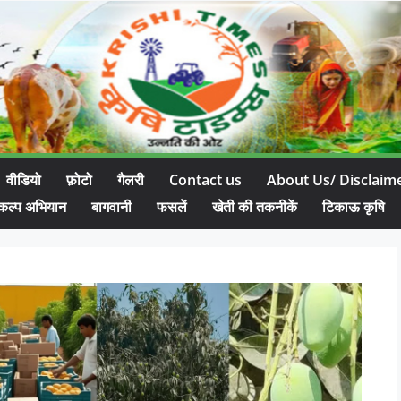
वीडियो
फ़ोटो
गैलरी
Contact us
About Us/ Disclaim
कल्प अभियान
बागवानी
फसलें
खेती की तकनीकें
टिकाऊ कृषि