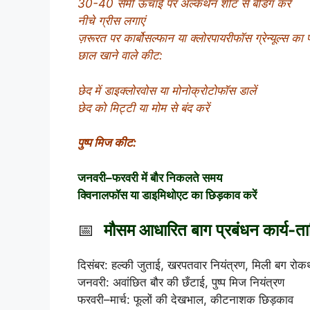
30-40 सेमी ऊंचाई पर अल्केथेन शीट से बैंडिंग करें
नीचे ग्रीस लगाएं
ज़रूरत पर कार्बोसल्फान या क्लोरपायरीफॉस ग्रेन्यूल्स का प
छाल खाने वाले कीट:
छेद में डाइक्लोरवोस या मोनोक्रोटोफॉस डालें
छेद को मिट्टी या मोम से बंद करें
पुष्प मिज कीट:
जनवरी–फरवरी में बौर निकलते समय
क्विनालफॉस या डाइमिथोएट का छिड़काव करें
📅
मौसम आधारित बाग प्रबंधन कार्य-त
दिसंबर: हल्की जुताई, खरपतवार नियंत्रण, मिली बग रोक
जनवरी: अवांछित बौर की छँटाई, पुष्प मिज नियंत्रण
फरवरी–मार्च: फूलों की देखभाल, कीटनाशक छिड़काव