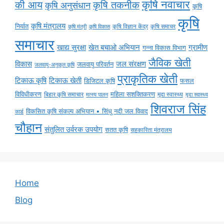
कृषि नवाचार
की आय
कृषि तकनीक
कृषि अनुसंधान
कृषि
कृषि
कृषि मंत्रालय
निर्यात
कृषि विज्ञान केंद्र
कृषि समाचर
कृषि मंत्री
कृषि विकास
समाचार
ग्रामीण
खाद्य सुरक्षा
खेत बचाओ अभियान
गन्ना विकास विभाग
जैविक खेती
विकास
जल संरक्षण
जलवायु परिवर्तन
जलवायु-अनुकूल कृषि
प्राकृतिक खेती
टिकाऊ कृषि
टिकाऊ खेती
डिजिटल कृषि
फसल
विविधीकरण
महिला सशक्तिकरण
बिहार कृषि समाचार
मृदा स्वास्थ्य
मृदा स्वास्थ्य
मत्स्य पालन
शिवराज सिंह
विकसित कृषि संकल्प अभियान • सिंधु नदी जल विवाद
कार्ड
चौहान
संतुलित उर्वरक उपयोग
सतत कृषि
सहकारिता मंत्रालय
Home
Blog