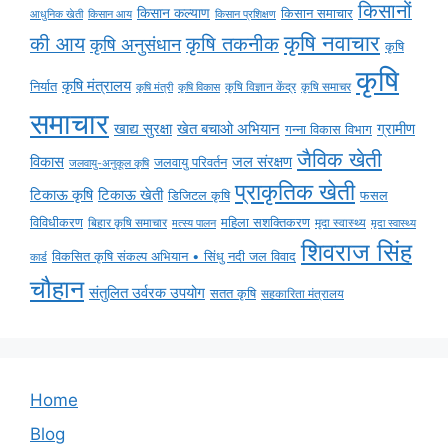
किसानों
किसान कल्याण
किसान समाचार
किसान आय
आधुनिक खेती
किसान प्रशिक्षण
कृषि नवाचार
की आय
कृषि तकनीक
कृषि अनुसंधान
कृषि
कृषि
कृषि मंत्रालय
निर्यात
कृषि विज्ञान केंद्र
कृषि समाचर
कृषि मंत्री
कृषि विकास
समाचार
ग्रामीण
खाद्य सुरक्षा
खेत बचाओ अभियान
गन्ना विकास विभाग
जैविक खेती
विकास
जल संरक्षण
जलवायु परिवर्तन
जलवायु-अनुकूल कृषि
प्राकृतिक खेती
टिकाऊ कृषि
टिकाऊ खेती
डिजिटल कृषि
फसल
विविधीकरण
महिला सशक्तिकरण
मृदा स्वास्थ्य
बिहार कृषि समाचार
मृदा स्वास्थ्य
मत्स्य पालन
शिवराज सिंह
विकसित कृषि संकल्प अभियान • सिंधु नदी जल विवाद
कार्ड
चौहान
संतुलित उर्वरक उपयोग
सतत कृषि
सहकारिता मंत्रालय
Home
Blog