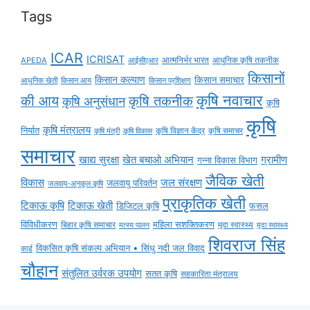
Tags
ICAR
ICRISAT
APEDA
आईसीएआर
आत्मनिर्भर भारत
आधुनिक कृषि तकनीक
किसानों
किसान कल्याण
किसान समाचार
किसान आय
आधुनिक खेती
किसान प्रशिक्षण
कृषि नवाचार
की आय
कृषि तकनीक
कृषि अनुसंधान
कृषि
कृषि
कृषि मंत्रालय
निर्यात
कृषि विज्ञान केंद्र
कृषि समाचर
कृषि मंत्री
कृषि विकास
समाचार
ग्रामीण
खाद्य सुरक्षा
खेत बचाओ अभियान
गन्ना विकास विभाग
जैविक खेती
विकास
जल संरक्षण
जलवायु परिवर्तन
जलवायु-अनुकूल कृषि
प्राकृतिक खेती
टिकाऊ कृषि
टिकाऊ खेती
डिजिटल कृषि
फसल
विविधीकरण
महिला सशक्तिकरण
मृदा स्वास्थ्य
बिहार कृषि समाचार
मृदा स्वास्थ्य
मत्स्य पालन
शिवराज सिंह
विकसित कृषि संकल्प अभियान • सिंधु नदी जल विवाद
कार्ड
चौहान
संतुलित उर्वरक उपयोग
सतत कृषि
सहकारिता मंत्रालय