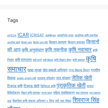
Tags
ICAR
ICRISAT
APEDA
आईसीएआर
आत्मनिर्भर भारत
आधुनिक कृषि तकनीक
किसानों
किसान कल्याण
किसान समाचार
किसान आय
किसान आय वृद्धि
आधुनिक खेती
कृषि नवाचार
की आय
कृषि तकनीक
कृषि अनुसंधान
कृषि
कृषि
कृषि मंत्रालय
निर्यात
कृषि विज्ञान केंद्र
कृषि समाचर
कृषि मंत्री
कृषि विकास
समाचार
ग्रामीण
खाद्य सुरक्षा
खेत बचाओ अभियान
गन्ना विकास विभाग
जैविक खेती
विकास
जल संरक्षण
जलवायु परिवर्तन
जलवायु-अनुकूल कृषि
प्राकृतिक खेती
टिकाऊ कृषि
टिकाऊ खेती
डिजिटल कृषि
फसल
विविधीकरण
महिला सशक्तिकरण
बिहार कृषि समाचार
मृदा स्वास्थ्य
मृदा स्वास्थ्य
मत्स्य पालन
शिवराज सिंह
विकसित कृषि संकल्प अभियान • सिंधु नदी जल विवाद
कार्ड