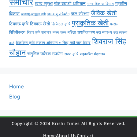
समाचार
ग्रामीण
खाद्य सुरक्षा
खेत बचाओ अभियान
गन्ना विकास विभाग
जैविक खेती
विकास
जल संरक्षण
जलवायु परिवर्तन
जलवायु-अनुकूल कृषि
प्राकृतिक खेती
टिकाऊ कृषि
टिकाऊ खेती
डिजिटल कृषि
फसल
विविधीकरण
महिला सशक्तिकरण
मृदा स्वास्थ्य
बिहार कृषि समाचार
मृदा स्वास्थ्य
मत्स्य पालन
शिवराज सिंह
विकसित कृषि संकल्प अभियान • सिंधु नदी जल विवाद
कार्ड
चौहान
संतुलित उर्वरक उपयोग
सतत कृषि
सहकारिता मंत्रालय
Home
Blog
Copyright © 2024 Krishi Times All Rights Reserved.
Home
About Us
Contact