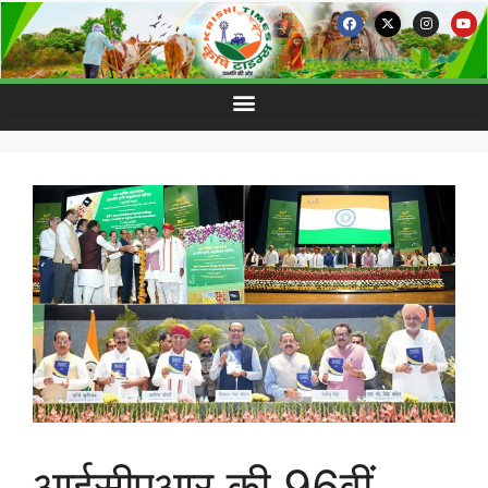
आईसीएआर की 96वीं