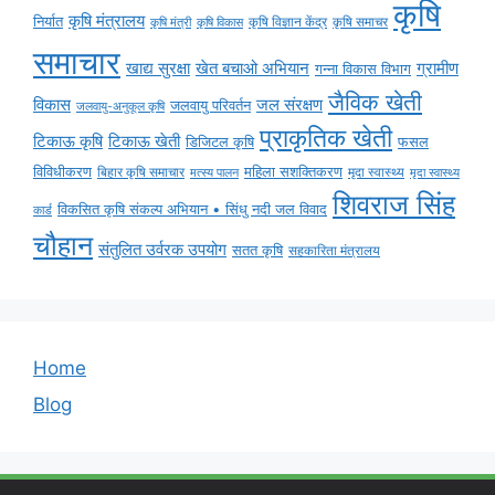
कृषि
कृषि मंत्रालय
निर्यात
कृषि विज्ञान केंद्र
कृषि समाचर
कृषि मंत्री
कृषि विकास
समाचार
ग्रामीण
खाद्य सुरक्षा
खेत बचाओ अभियान
गन्ना विकास विभाग
जैविक खेती
विकास
जल संरक्षण
जलवायु परिवर्तन
जलवायु-अनुकूल कृषि
प्राकृतिक खेती
टिकाऊ कृषि
टिकाऊ खेती
डिजिटल कृषि
फसल
विविधीकरण
महिला सशक्तिकरण
बिहार कृषि समाचार
मृदा स्वास्थ्य
मृदा स्वास्थ्य
मत्स्य पालन
शिवराज सिंह
विकसित कृषि संकल्प अभियान • सिंधु नदी जल विवाद
कार्ड
चौहान
संतुलित उर्वरक उपयोग
सतत कृषि
सहकारिता मंत्रालय
Home
Blog