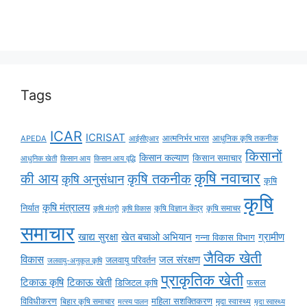
Tags
ICAR
ICRISAT
APEDA
आईसीएआर
आत्मनिर्भर भारत
आधुनिक कृषि तकनीक
किसानों
किसान कल्याण
किसान समाचार
किसान आय
किसान आय वृद्धि
आधुनिक खेती
कृषि नवाचार
की आय
कृषि तकनीक
कृषि अनुसंधान
कृषि
कृषि
कृषि मंत्रालय
निर्यात
कृषि विज्ञान केंद्र
कृषि समाचर
कृषि मंत्री
कृषि विकास
समाचार
ग्रामीण
खाद्य सुरक्षा
खेत बचाओ अभियान
गन्ना विकास विभाग
जैविक खेती
विकास
जल संरक्षण
जलवायु परिवर्तन
जलवायु-अनुकूल कृषि
प्राकृतिक खेती
टिकाऊ कृषि
टिकाऊ खेती
डिजिटल कृषि
फसल
विविधीकरण
महिला सशक्तिकरण
बिहार कृषि समाचार
मृदा स्वास्थ्य
मृदा स्वास्थ्य
मत्स्य पालन