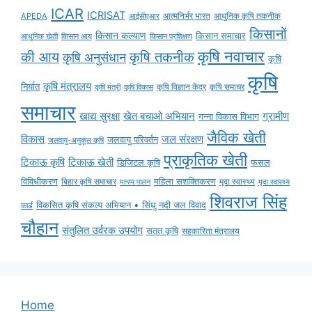
ICAR
ICRISAT
APEDA
आईसीएआर
आत्मनिर्भर भारत
आधुनिक कृषि तकनीक
किसानों
किसान कल्याण
किसान समाचार
किसान आय
आधुनिक खेती
किसान प्रशिक्षण
कृषि नवाचार
की आय
कृषि तकनीक
कृषि अनुसंधान
कृषि
कृषि
कृषि मंत्रालय
निर्यात
कृषि विज्ञान केंद्र
कृषि समाचर
कृषि मंत्री
कृषि विकास
समाचार
ग्रामीण
खाद्य सुरक्षा
खेत बचाओ अभियान
गन्ना विकास विभाग
जैविक खेती
विकास
जल संरक्षण
जलवायु परिवर्तन
जलवायु-अनुकूल कृषि
प्राकृतिक खेती
टिकाऊ कृषि
टिकाऊ खेती
डिजिटल कृषि
फसल
विविधीकरण
महिला सशक्तिकरण
मृदा स्वास्थ्य
बिहार कृषि समाचार
मृदा स्वास्थ्य
मत्स्य पालन
शिवराज सिंह
विकसित कृषि संकल्प अभियान • सिंधु नदी जल विवाद
कार्ड
चौहान
संतुलित उर्वरक उपयोग
सतत कृषि
सहकारिता मंत्रालय
Home