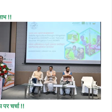
लाभ !!
 पर चर्चा !!