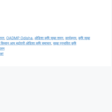
ारत
,
OADMP Odisha
,
ओडिशा कृषि सूखा शमन
,
कार्यक्रम
,
कृषि सूखा
टर किसान आय बढ़ोतरी ओडिशा कृषि समाचार
,
सूखा प्रभावित कृषि
मेलन
तक!