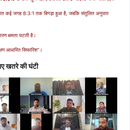
त कई जगह 8:3:1 तक बिगड़ा हुआ है, जबकि संतुलित अनुपात
ारण क्षमता घटती है।
ीक्षण आधारित सिफारिश”
।
िए खतरे की घंटी