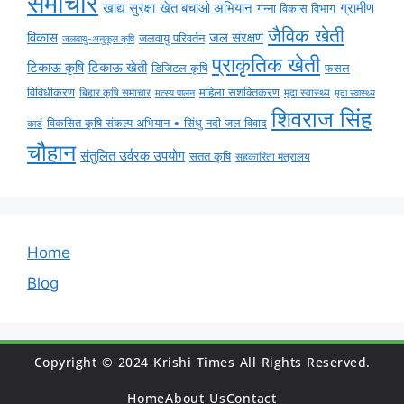
समाचार
ग्रामीण
खाद्य सुरक्षा
खेत बचाओ अभियान
गन्ना विकास विभाग
जैविक खेती
विकास
जल संरक्षण
जलवायु परिवर्तन
जलवायु-अनुकूल कृषि
प्राकृतिक खेती
टिकाऊ कृषि
टिकाऊ खेती
डिजिटल कृषि
फसल
विविधीकरण
महिला सशक्तिकरण
बिहार कृषि समाचार
मृदा स्वास्थ्य
मृदा स्वास्थ्य
मत्स्य पालन
शिवराज सिंह
विकसित कृषि संकल्प अभियान • सिंधु नदी जल विवाद
कार्ड
चौहान
संतुलित उर्वरक उपयोग
सतत कृषि
सहकारिता मंत्रालय
Home
Blog
Copyright © 2024 Krishi Times All Rights Reserved.
Home
About Us
Contact