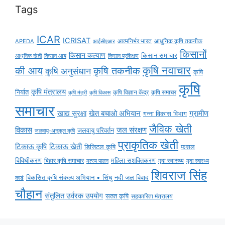
Tags
ICAR
ICRISAT
APEDA
आईसीएआर
आत्मनिर्भर भारत
आधुनिक कृषि तकनीक
किसानों
किसान कल्याण
किसान समाचार
किसान आय
आधुनिक खेती
किसान प्रशिक्षण
कृषि नवाचार
की आय
कृषि तकनीक
कृषि अनुसंधान
कृषि
कृषि
कृषि मंत्रालय
निर्यात
कृषि विज्ञान केंद्र
कृषि समाचर
कृषि मंत्री
कृषि विकास
समाचार
ग्रामीण
खाद्य सुरक्षा
खेत बचाओ अभियान
गन्ना विकास विभाग
जैविक खेती
विकास
जल संरक्षण
जलवायु परिवर्तन
जलवायु-अनुकूल कृषि
प्राकृतिक खेती
टिकाऊ कृषि
टिकाऊ खेती
डिजिटल कृषि
फसल
विविधीकरण
महिला सशक्तिकरण
मृदा स्वास्थ्य
बिहार कृषि समाचार
मृदा स्वास्थ्य
मत्स्य पालन
शिवराज सिंह
विकसित कृषि संकल्प अभियान • सिंधु नदी जल विवाद
कार्ड
चौहान
संतुलित उर्वरक उपयोग
सतत कृषि
सहकारिता मंत्रालय